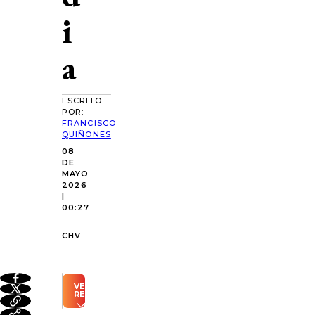
i
a
ESCRITO
POR:
FRANCISCO
QUIÑONES
08
DE
MAYO
2026
|
00:27
CHV
VER
RESUMEN
Resumen