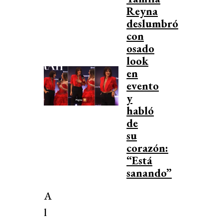
Reyna
deslumbró
con
osado
look
en
evento
y
habló
de
su
corazón:
“Está
sanando”
A
l