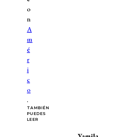
o
n
A
m
é
r
i
c
o
.
TAMBIÉN
PUEDES
LEER
Yamila