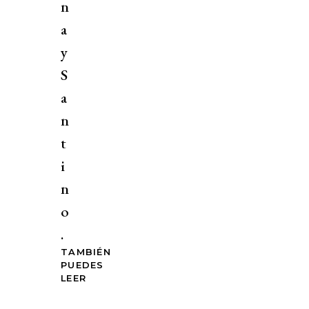
n
a
y
S
a
n
t
i
n
o
.
TAMBIÉN
PUEDES
LEER