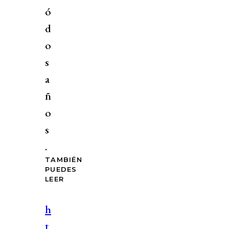
ó
d
o
s
a
ñ
o
s
.
TAMBIÉN
PUEDES
LEER