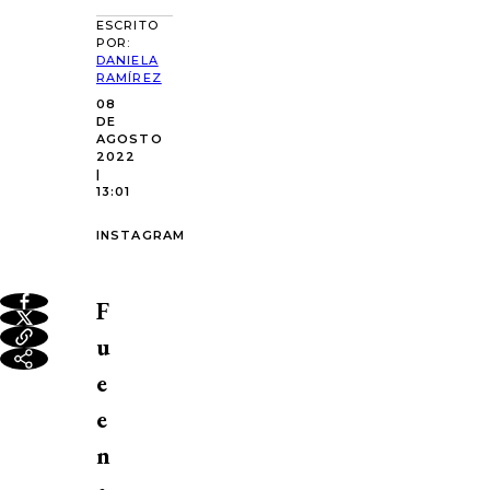
ESCRITO
POR:
DANIELA
RAMÍREZ
08
DE
AGOSTO
2022
|
13:01
INSTAGRAM
F
u
e
e
n