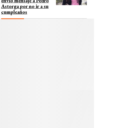
envió mensaje a Pedro
Astorga por no ir a su
cumpleaños