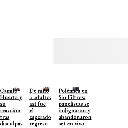
Camilo
De niño
Polémica en
Huerta y
a adulto:
Sin Filtros:
su
así fue
panelistas se
reacción
el
indignaron y
tras
esperado
abandonaron
disculpas
regreso
set en vivo