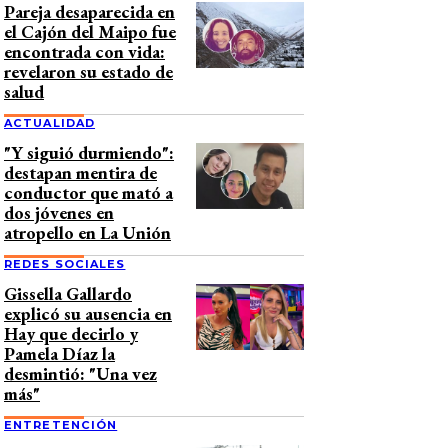
Pareja desaparecida en
el Cajón del Maipo fue
encontrada con vida:
revelaron su estado de
salud
ACTUALIDAD
"Y siguió durmiendo":
destapan mentira de
conductor que mató a
dos jóvenes en
atropello en La Unión
REDES SOCIALES
Gissella Gallardo
explicó su ausencia en
Hay que decirlo y
Pamela Díaz la
desmintió: "Una vez
más"
ENTRETENCIÓN