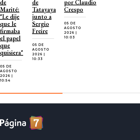
de
de
por Claudio
Marité:
Tatayaya
Crespo
"Le dije
junto a
que le
Sergio
05 DE
AGOSTO
firmaba
Freire
2026 |
el papel
10:03
que
05 DE
AGOSTO
quisiera"
2026 |
10:33
05 DE
AGOSTO
2026 |
10:54