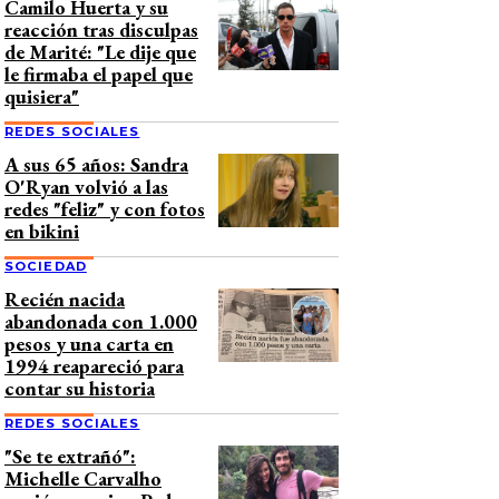
Camilo Huerta y su
reacción tras disculpas
de Marité: "Le dije que
le firmaba el papel que
quisiera"
REDES SOCIALES
A sus 65 años: Sandra
O'Ryan volvió a las
redes "feliz" y con fotos
en bikini
SOCIEDAD
Recién nacida
abandonada con 1.000
pesos y una carta en
1994 reapareció para
contar su historia
REDES SOCIALES
"Se te extrañó":
Michelle Carvalho