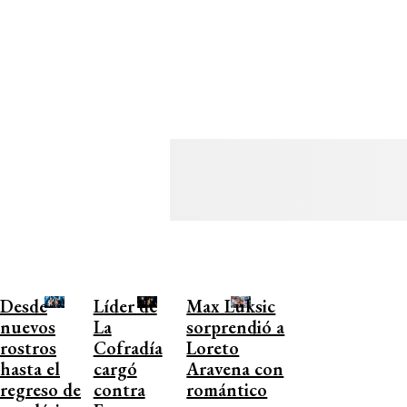
Desde
Líder de
Max Luksic
nuevos
La
sorprendió a
rostros
Cofradía
Loreto
hasta el
cargó
Aravena con
regreso de
contra
romántico