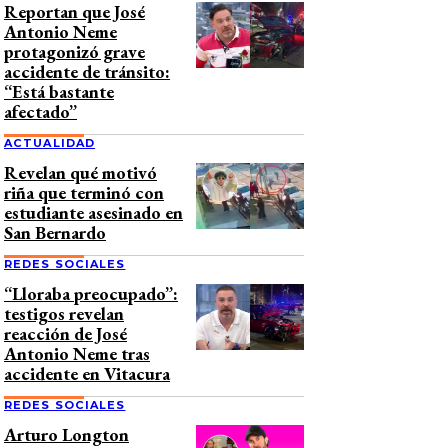
Reportan que José
Antonio Neme
protagonizó grave
accidente de tránsito:
“Está bastante
afectado”
ACTUALIDAD
Revelan qué motivó
riña que terminó con
estudiante asesinado en
San Bernardo
REDES SOCIALES
“Lloraba preocupado”:
testigos revelan
reacción de José
Antonio Neme tras
accidente en Vitacura
REDES SOCIALES
Arturo Longton