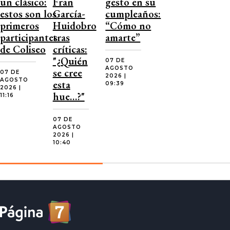
un clásico:
Fran
gesto en su
estos son los
García-
cumpleaños:
primeros
Huidobro
“Cómo no
participantes
tras
amarte”
de Coliseo
críticas:
"¿Quién
07 DE
AGOSTO
se cree
07 DE
2026 |
AGOSTO
esta
09:39
2026 |
hue…?"
11:16
07 DE
AGOSTO
2026 |
10:40