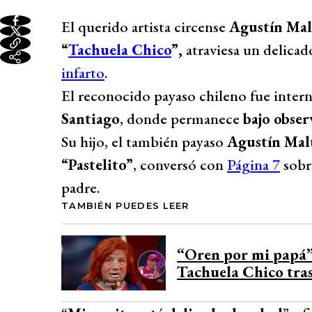
El querido artista circense
Agustín Ma
“
Tachuela Chico
”,
atraviesa un delica
infarto
.
El reconocido payaso chileno fue inter
Santiago
, donde permanece
bajo obse
Su hijo, el también payaso
Agustín Mal
“Pastelito”
, conversó con
Página 7
sobre
padre.
TAMBIÉN PUEDES LEER
“Oren por mi papá”:
Tachuela Chico tras