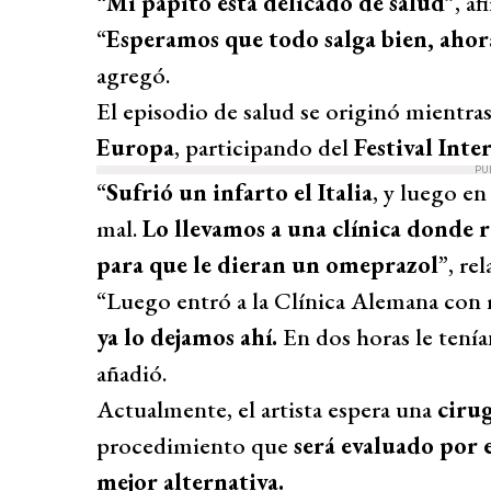
“
Mi papito está delicado de salud
”, a
“
Esperamos que todo salga bien, ahor
agregó.
El episodio de salud se originó mientra
Europa
, participando del
Festival Inte
PU
“
Sufrió un infarto el Italia
, y luego en
mal.
Lo llevamos a una clínica donde 
para que le dieran un omeprazol
”, re
“Luego entró a la Clínica Alemana con r
ya lo dejamos ahí.
En dos horas le tenía
añadió.
Actualmente, el artista espera una
ciru
procedimiento que
será evaluado por 
mejor alternativa.