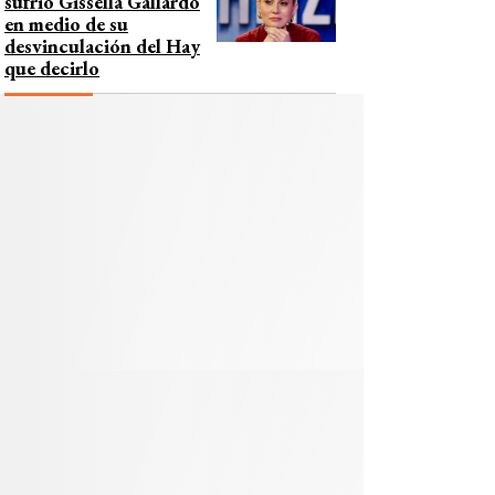
sufrió Gissella Gallardo
en medio de su
desvinculación del Hay
que decirlo