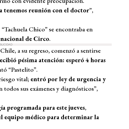
firmó con evidente preocupación.
a tenemos reunión con el doctor
”,
s “Tachuela Chico” se encontraba en
rnacional de Circo
.
BLICIDAD
 Chile, a su regreso, comenzó a sentirse
recibió pésima atención: esperó 4 horas
lató “Pastelito”.
iesgo vital;
entró por ley de urgencia y
n todos sus exámenes y diagnósticos”,
gía programada para este jueves
,
el equipo médico para determinar la