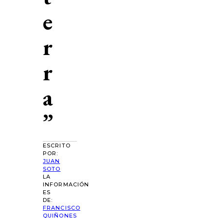
e
r
r
a
”
ESCRITO
POR:
JUAN
SOTO
LA
INFORMACIÓN
ES
DE:
FRANCISCO
QUIÑONES