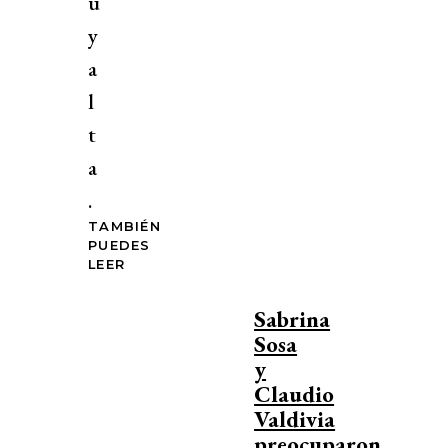
u
y
a
l
t
a
.
TAMBIÉN
PUEDES
LEER
Sabrina
Sosa
y
Claudio
Valdivia
preocuparon