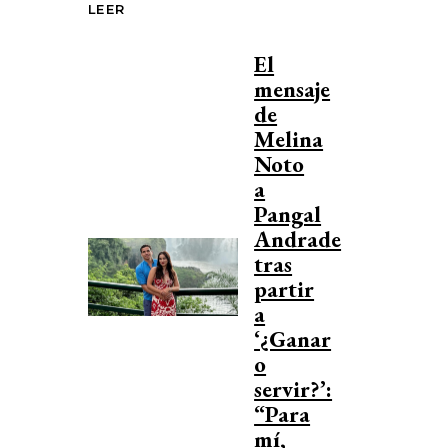
LEER
El
mensaje
de
Melina
Noto
a
Pangal
Andrade
tras
partir
a
‘¿Ganar
o
servir?’:
“Para
mí,