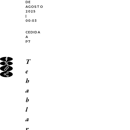
DE
AGOSTO
2025
|
00:03
CEDIDA
A
P7
T
e
h
a
b
l
a
r