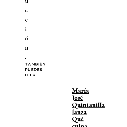
u
c
c
i
ó
n
.
TAMBIÉN
PUEDES
LEER
María
José
Quintanilla
lanza
Qué
culpa