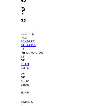
?
”
ESCRITO
POR:
SCARLET
STUARDO
LA
INFORMACIÓN
ES
DE:
JUAN
SOTO
04
DE
JULIO
2026
|
15:46
PÁGINA
7