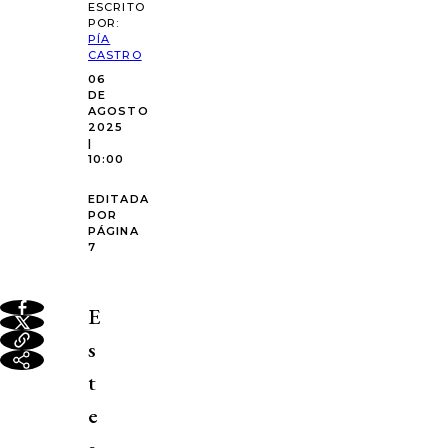
ESCRITO
POR:
PÍA
CASTRO
06
DE
AGOSTO
2025
|
10:00
EDITADA
POR
PÁGINA
7
E
s
t
e