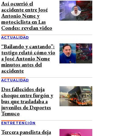
Así ocurrió el
accidente entre José
Antonio Neme y
motociclista en Las
Condes: revelan video
ACTUALIDAD
“Bailando y cantando”:
testigo relató cómo vio
a José Antonio Neme
minutos antes del
accidente
ACTUALIDAD
Dos fallecidos deja
choque entre furgón y
bus que trasladaba a
juveniles de Deportes
Temuco
ENTRETENCIÓN
Tercera panelista deja