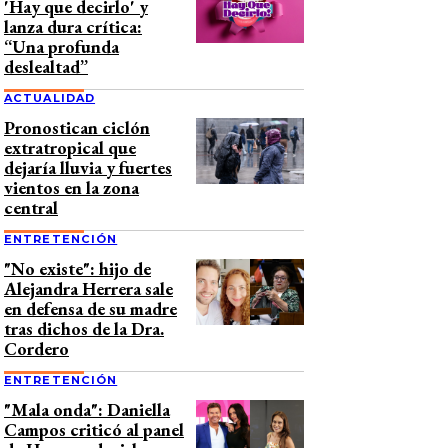
'Hay que decirlo' y
lanza dura crítica:
“Una profunda
deslealtad”
ACTUALIDAD
Pronostican ciclón
extratropical que
dejaría lluvia y fuertes
vientos en la zona
central
ENTRETENCIÓN
"No existe": hijo de
Alejandra Herrera sale
en defensa de su madre
tras dichos de la Dra.
Cordero
ENTRETENCIÓN
"Mala onda": Daniella
Campos criticó al panel