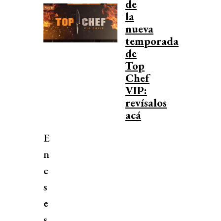
de
la
nueva
temporada
de
Top
Chef
VIP:
revísalos
acá
E
n
e
s
e
s