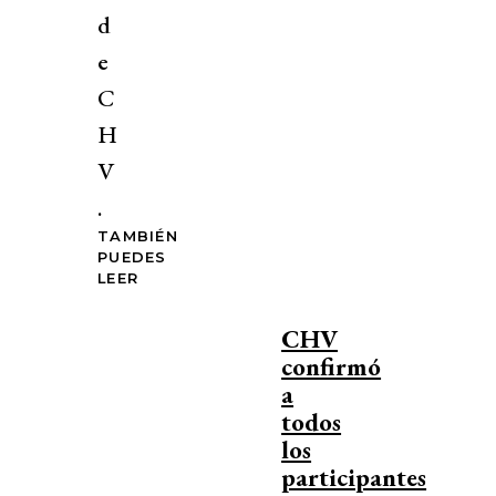
d
e
C
H
V
.
TAMBIÉN
PUEDES
LEER
CHV
confirmó
a
todos
los
participantes