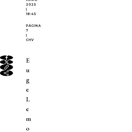
2025
|
18:45
PÁGINA
7
|
CHV
E
u
g
e
L
e
m
o