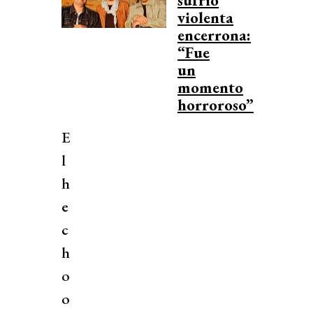
sufrió
violenta
encerrona:
“Fue
un
momento
horroroso”
E
l
h
e
c
h
o
o