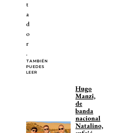
t
a
d
o
r
.
TAMBIÉN
PUEDES
LEER
Hugo
Manzi,
de
banda
nacional
Natalino,