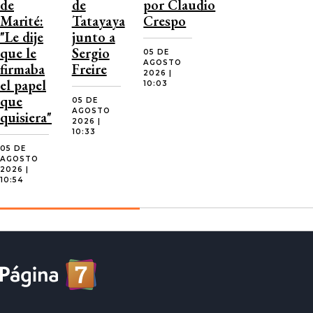
de
de
por Claudio
Marité:
Tatayaya
Crespo
"Le dije
junto a
que le
Sergio
05 DE
AGOSTO
firmaba
Freire
2026 |
el papel
10:03
que
05 DE
AGOSTO
quisiera"
2026 |
10:33
05 DE
AGOSTO
2026 |
10:54