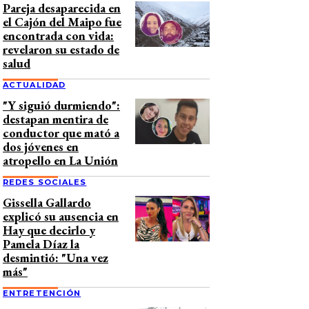
Pareja desaparecida en
el Cajón del Maipo fue
encontrada con vida:
revelaron su estado de
salud
ACTUALIDAD
"Y siguió durmiendo":
destapan mentira de
conductor que mató a
dos jóvenes en
atropello en La Unión
REDES SOCIALES
Gissella Gallardo
explicó su ausencia en
Hay que decirlo y
Pamela Díaz la
desmintió: "Una vez
más"
ENTRETENCIÓN