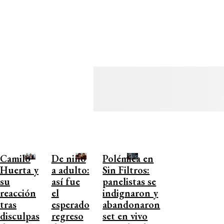
Camilo
De niño
Polémica en
Huerta y
a adulto:
Sin Filtros:
su
así fue
panelistas se
reacción
el
indignaron y
tras
esperado
abandonaron
disculpas
regreso
set en vivo