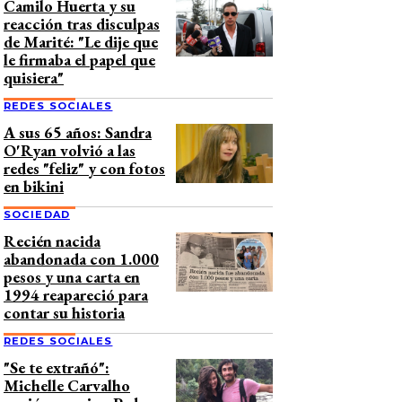
Camilo Huerta y su
reacción tras disculpas
de Marité: "Le dije que
le firmaba el papel que
quisiera"
REDES SOCIALES
A sus 65 años: Sandra
O'Ryan volvió a las
redes "feliz" y con fotos
en bikini
SOCIEDAD
Recién nacida
abandonada con 1.000
pesos y una carta en
1994 reapareció para
contar su historia
REDES SOCIALES
"Se te extrañó":
Michelle Carvalho