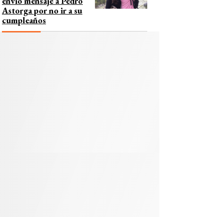
envió mensaje a Pedro
Astorga por no ir a su
cumpleaños