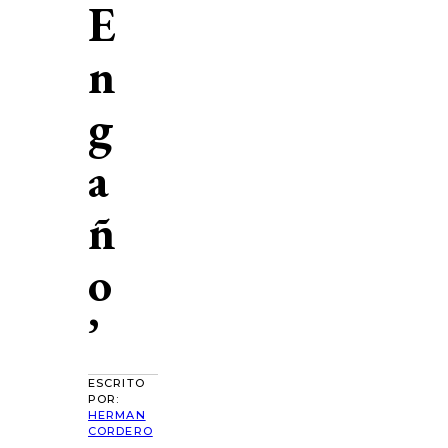
E
n
g
a
ñ
o
’
ESCRITO
POR:
HERMAN
CORDERO