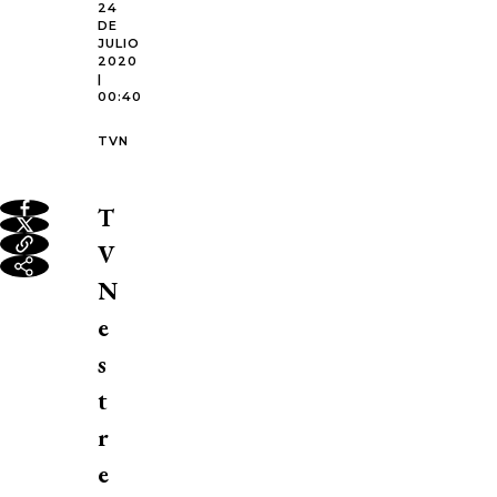
24
DE
JULIO
2020
|
00:40
TVN
T
V
N
e
s
t
r
e