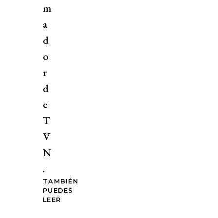
m
a
d
o
r
d
e
T
V
N
.
TAMBIÉN
PUEDES
LEER