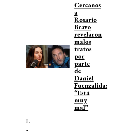
Cercanos
a
Rosario
Bravo
revelaron
malos
tratos
por
parte
de
Daniel
Fuenzalida:
“Está
muy
mal”
L
a