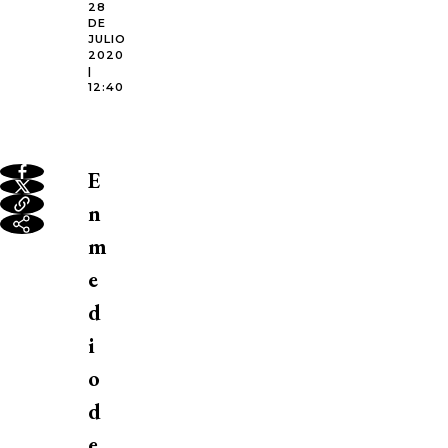
28
DE
JULIO
2020
|
12:40
E
n
m
e
d
i
o
d
e