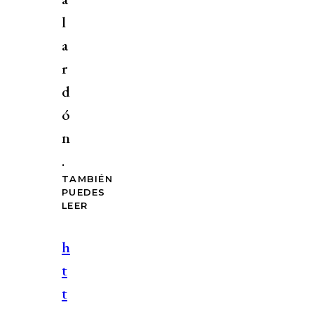
l
a
r
d
ó
n
.
TAMBIÉN
PUEDES
LEER