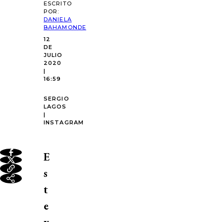
ESCRITO
POR:
DANIELA
BAHAMONDE
12
DE
JULIO
2020
|
16:59
SERGIO
LAGOS
|
INSTAGRAM
E
s
t
e