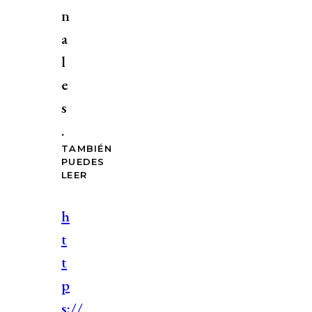
n
a
l
e
s
.
TAMBIÉN
PUEDES
LEER