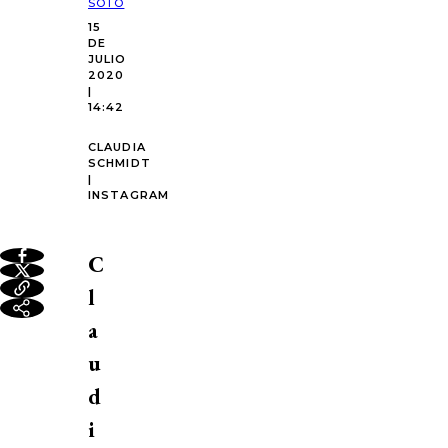
SOTO
15
DE
JULIO
2020
|
14:42
CLAUDIA
SCHMIDT
|
INSTAGRAM
C
l
a
u
d
i