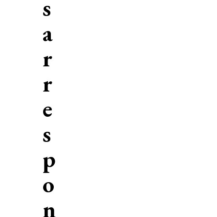
s
a
r
r
e
s
p
o
n