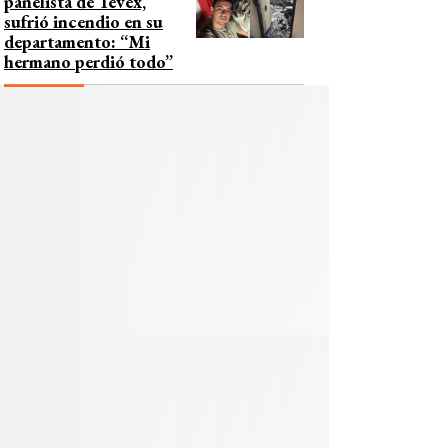
panelista de Tevex,
sufrió incendio en su
departamento: “Mi
hermano perdió todo”