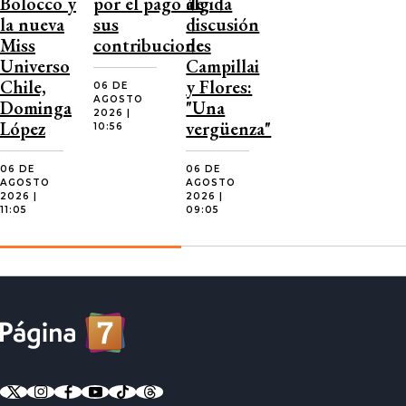
Bolocco y
por el pago de
álgida
la nueva
sus
discusión
Miss
contribuciones
de
Universo
Campillai
Chile,
y Flores:
06 DE
AGOSTO
Dominga
"Una
2026 |
López
vergüenza"
10:56
06 DE
06 DE
AGOSTO
AGOSTO
2026 |
2026 |
11:05
09:05