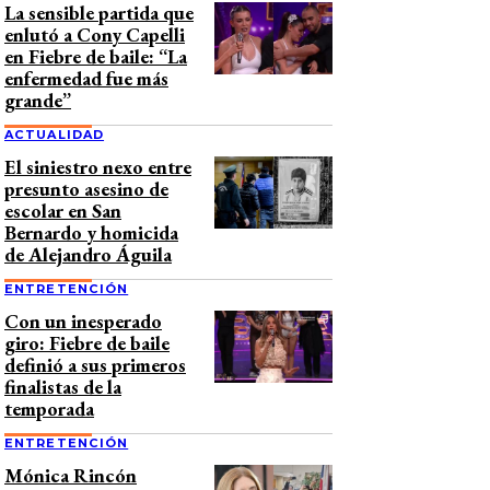
La sensible partida que
enlutó a Cony Capelli
en Fiebre de baile: “La
enfermedad fue más
grande”
ACTUALIDAD
El siniestro nexo entre
presunto asesino de
escolar en San
Bernardo y homicida
de Alejandro Águila
ENTRETENCIÓN
Con un inesperado
giro: Fiebre de baile
definió a sus primeros
finalistas de la
temporada
ENTRETENCIÓN
Mónica Rincón