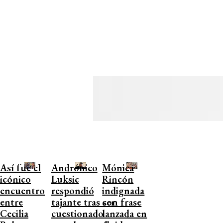
Así fue el
Andrónico
Mónica
icónico
Luksic
Rincón
encuentro
respondió
indignada
entre
tajante tras ser
con frase
Cecilia
cuestionado
lanzada en