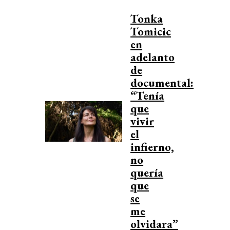
Tonka
Tomicic
en
adelanto
de
documental:
“Tenía
que
vivir
el
infierno,
no
quería
que
se
me
olvidara”