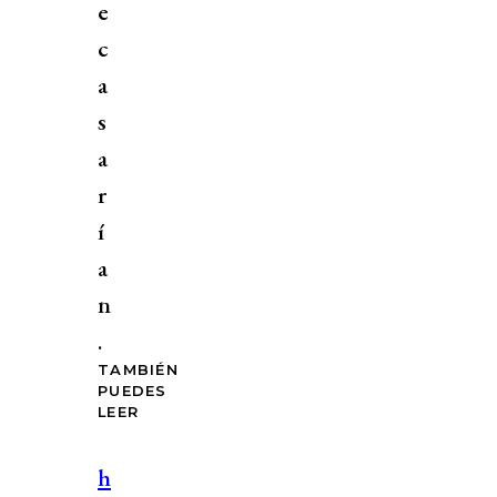
e
c
a
s
a
r
í
a
n
.
TAMBIÉN
PUEDES
LEER