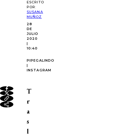
ESCRITO
POR:
SUSANA
MUÑOZ
28
DE
JULIO
2020
|
10:40
PIPEGALINDO
|
INSTAGRAM
T
r
a
s
l