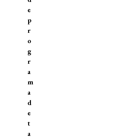
e
p
r
o
g
r
a
m
a
d
e
t
a