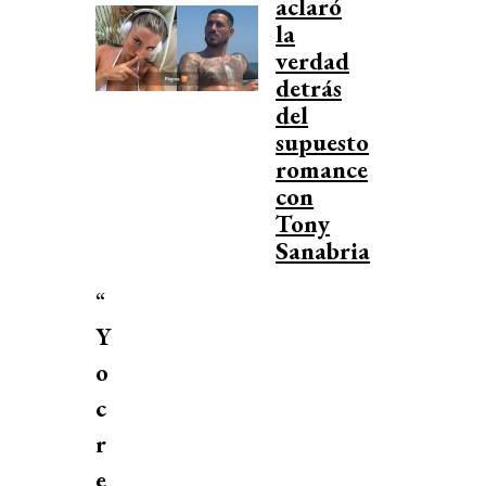
aclaró
la
verdad
detrás
del
supuesto
romance
con
Tony
Sanabria
“
Y
o
c
r
e