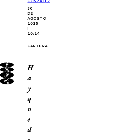
GONZÁLEZ
30
DE
AGOSTO
2025
|
20:24
CAPTURA
H
a
y
q
u
e
d
e