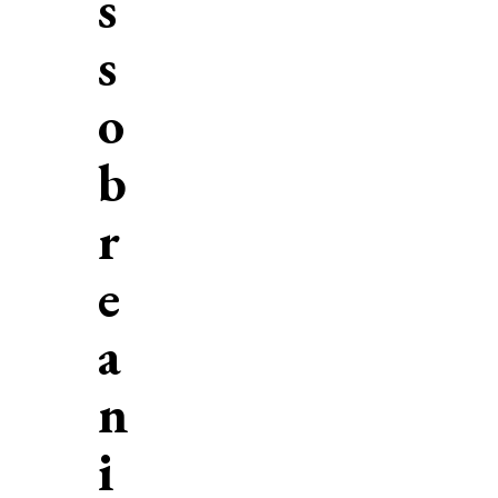
s
s
o
b
r
e
a
n
i