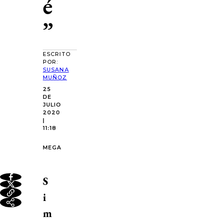
é
”
ESCRITO
POR:
SUSANA
MUÑOZ
25
DE
JULIO
2020
|
11:18
MEGA
S
i
m