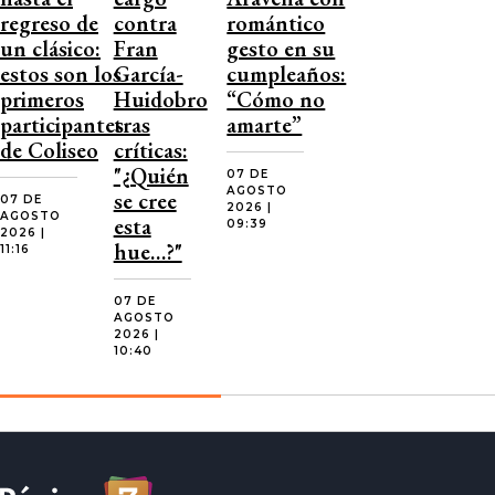
regreso de
contra
romántico
un clásico:
Fran
gesto en su
estos son los
García-
cumpleaños:
primeros
Huidobro
“Cómo no
participantes
tras
amarte”
de Coliseo
críticas:
"¿Quién
07 DE
AGOSTO
se cree
07 DE
2026 |
AGOSTO
esta
09:39
2026 |
hue…?"
11:16
07 DE
AGOSTO
2026 |
10:40