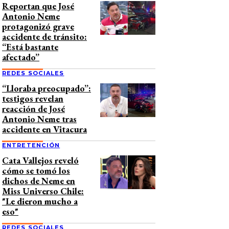
Reportan que José
Antonio Neme
protagonizó grave
accidente de tránsito:
“Está bastante
afectado”
REDES SOCIALES
“Lloraba preocupado”:
testigos revelan
reacción de José
Antonio Neme tras
accidente en Vitacura
ENTRETENCIÓN
Cata Vallejos reveló
cómo se tomó los
dichos de Neme en
Miss Universo Chile:
"Le dieron mucho a
eso"
REDES SOCIALES