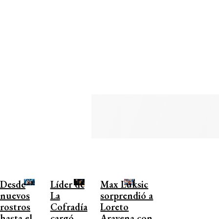
Desde
Líder de
Max Luksic
nuevos
La
sorprendió a
rostros
Cofradía
Loreto
hasta el
cargó
Aravena con