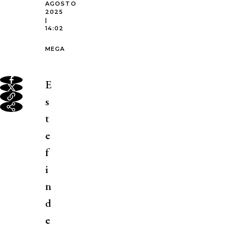
AGOSTO
2025
|
14:02
MEGA
E
s
t
e
f
i
n
d
e