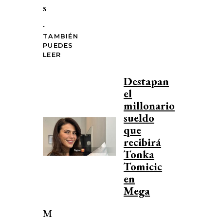
s
.
TAMBIÉN
PUEDES
LEER
Destapan
el
millonario
sueldo
que
recibirá
Tonka
Tomicic
en
Mega
M