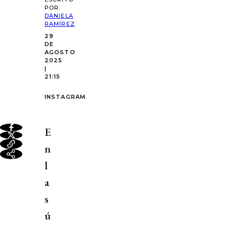
POR:
DANIELA
RAMÍREZ
29
DE
AGOSTO
2025
|
21:15
INSTAGRAM
E
n
l
a
s
ú