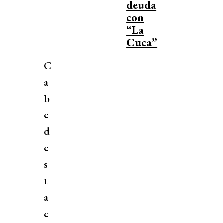
deuda
con
“La
Cuca”
C
a
b
e
d
e
s
t
a
c