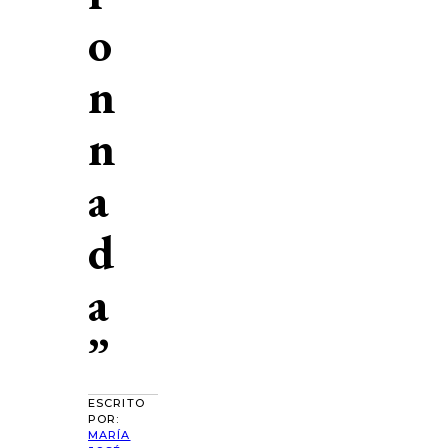
o
n
n
a
d
a
”
ESCRITO
POR:
MARÍA