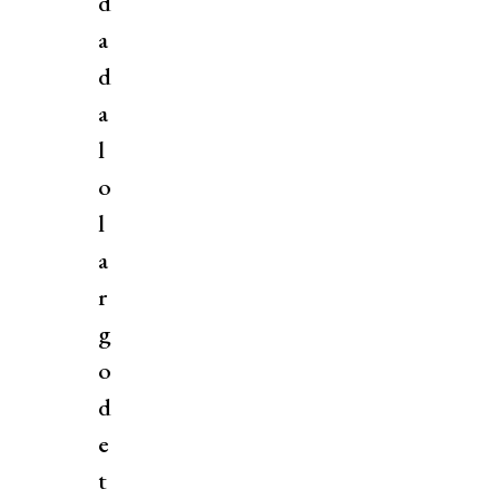
d
a
d
a
l
o
l
a
r
g
o
d
e
t