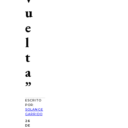
u
e
l
t
a
”
ESCRITO
POR:
SOLANGE
GARRIDO
26
DE