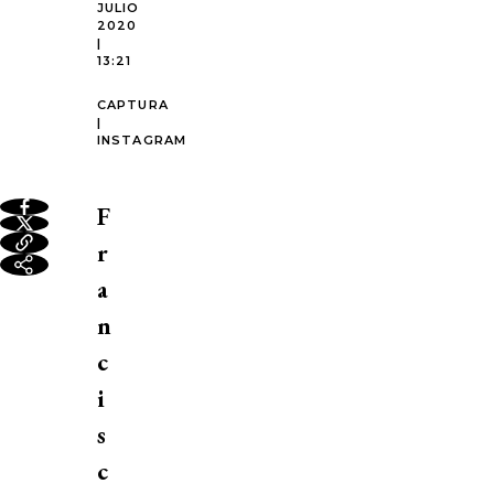
JULIO
2020
|
13:21
CAPTURA
|
INSTAGRAM
F
r
a
n
c
i
s
c