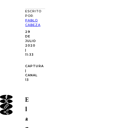
ESCRITO
POR:
PABLO
CABEZA
29
DE
JULIO
2020
|
11:33
CAPTURA
|
CANAL
13
E
l
a
n