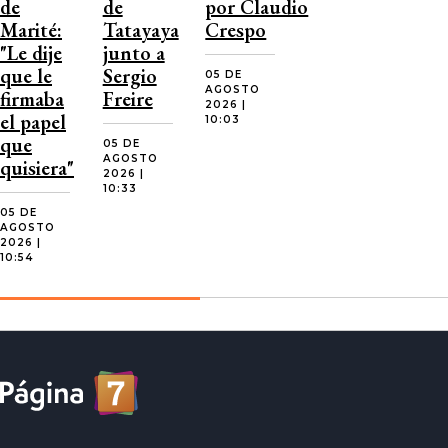
de
de
por Claudio
Marité:
Tatayaya
Crespo
"Le dije
junto a
que le
Sergio
05 DE
AGOSTO
firmaba
Freire
2026 |
el papel
10:03
que
05 DE
AGOSTO
quisiera"
2026 |
10:33
05 DE
AGOSTO
2026 |
10:54