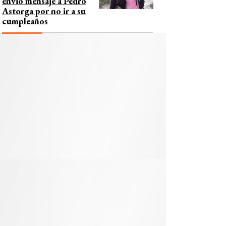
envió mensaje a Pedro
Astorga por no ir a su
cumpleaños