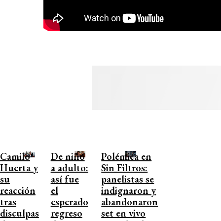
Camilo
De niño
Polémica en
Huerta y
a adulto:
Sin Filtros:
su
así fue
panelistas se
reacción
el
indignaron y
tras
esperado
abandonaron
disculpas
regreso
set en vivo