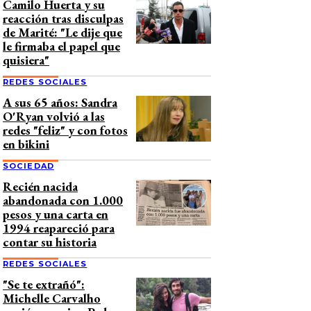
Camilo Huerta y su
reacción tras disculpas
de Marité: "Le dije que
le firmaba el papel que
quisiera"
REDES SOCIALES
A sus 65 años: Sandra
O'Ryan volvió a las
redes "feliz" y con fotos
en bikini
SOCIEDAD
Recién nacida
abandonada con 1.000
pesos y una carta en
1994 reapareció para
contar su historia
REDES SOCIALES
"Se te extrañó":
Michelle Carvalho