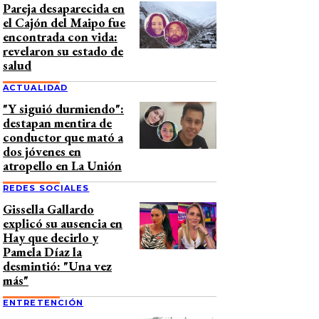
Pareja desaparecida en
el Cajón del Maipo fue
encontrada con vida:
revelaron su estado de
salud
ACTUALIDAD
"Y siguió durmiendo":
destapan mentira de
conductor que mató a
dos jóvenes en
atropello en La Unión
REDES SOCIALES
Gissella Gallardo
explicó su ausencia en
Hay que decirlo y
Pamela Díaz la
desmintió: "Una vez
más"
ENTRETENCIÓN