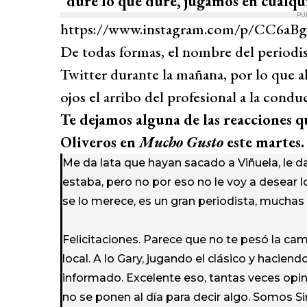
“dure lo que dure, jugamos en cualqu
PU
https://www.instagram.com/p/CC6aBgv
De todas formas, el nombre del periodi
Twitter durante la mañana, por lo que al
ojos el arribo del profesional a la condu
Te dejamos alguna de las reacciones q
Oliveros en
Mucho Gusto
este martes.
Me da lata que hayan sacado a Viñuela, le da
estaba, pero no por eso no le voy a desear l
se lo merece, es un gran periodista, muchas 
Felicitaciones. Parece que no te pesó la cam
local. A lo Gary, jugando el clásico y hacien
informado. Excelente eso, tantas veces opin
no se ponen al día para decir algo. Somos S