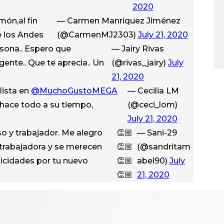
2020
món,al fin
— Carmen Manríquez Jiménez
e los Andes
(@CarmenMJ2303)
July 21, 2020
sona.. Espero que
— Jairy Rivas
ente.. Que te aprecia.. Un
(@rivas_jairy)
July
21, 2020
lista en
@MuchoGustoMEGA
— Cecilia LM
 hace todo a su tiempo,
(@ceci_lom)
July 21, 2020
o y trabajador. Me alegro
👏🏼
— Sani-29
trabajadora y se merecen
👏🏼
(@sandritam
licidades por tu nuevo
👏🏼
abel90)
July
👏🏼
21, 2020