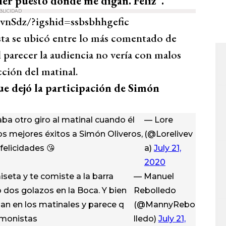
ier puesto donde me digan. Feliz”.
BLICIDAD
nSdz/?igshid=ssbsbhhgefic
sta se ubicó entre lo más comentado de
 parecer la audiencia no vería con malos
cción del matinal.
ue dejó la participación de Simón
ba otro giro al matinal cuando él
— Lore
os mejores éxitos a Simón Oliveros,
(@Lorelivev
felicidades 😘
a)
July 21,
2020
iseta y te comiste a la barra
— Manuel
do dos golazos en la Boca. Y bien
Rebolledo
an en los matinales y parece q
(@MannyRebo
imonistas
lledo)
July 21,