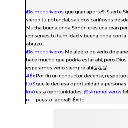
@simonoliveros
que gran aporte!!! Suerte Si
vieron tu potencial, saludos cariñosos desd
Mucha buena onda Simón eres una gran per
conserves tu humildad y buena onda con la g
abrazo..
@simonoliveros
Me alegro de verlo de pane
hace mucho que podría estar ahí, pero Dios
esperamos verlo siempre ahí👏👏👏
#Éx
Por fin un conductor decente, respetuos
itoS
que le den esa oportunidad a personas 
imó
esta oportunidades.
@simonoliveros
fe
n
puesto laboral!! Éxito