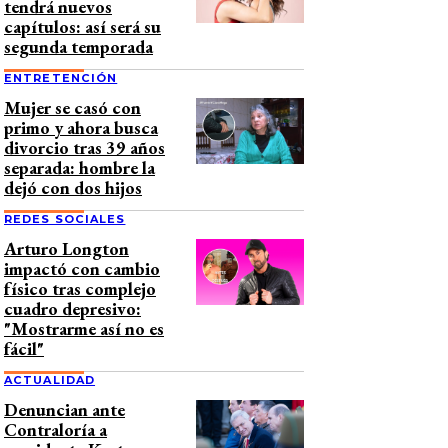
tendrá nuevos
capítulos: así será su
segunda temporada
ENTRETENCIÓN
Mujer se casó con
primo y ahora busca
divorcio tras 39 años
separada: hombre la
dejó con dos hijos
REDES SOCIALES
Arturo Longton
impactó con cambio
físico tras complejo
cuadro depresivo:
"Mostrarme así no es
fácil"
ACTUALIDAD
Denuncian ante
Contraloría a