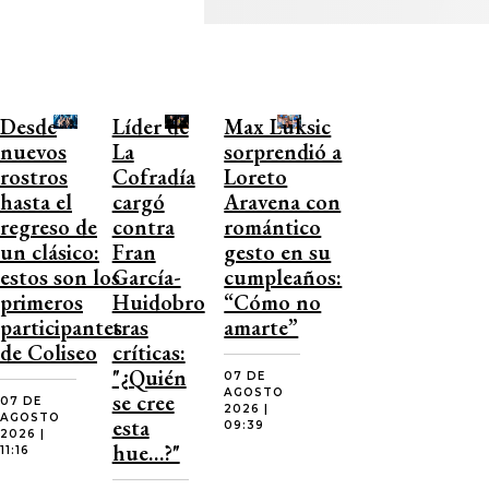
Desde
Líder de
Max Luksic
nuevos
La
sorprendió a
rostros
Cofradía
Loreto
hasta el
cargó
Aravena con
regreso de
contra
romántico
un clásico:
Fran
gesto en su
estos son los
García-
cumpleaños:
primeros
Huidobro
“Cómo no
participantes
tras
amarte”
de Coliseo
críticas:
"¿Quién
07 DE
AGOSTO
se cree
07 DE
2026 |
AGOSTO
esta
09:39
2026 |
hue…?"
11:16