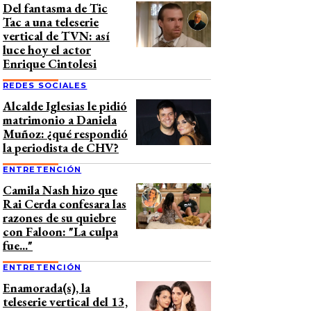
Del fantasma de Tic
Tac a una teleserie
vertical de TVN: así
luce hoy el actor
Enrique Cintolesi
REDES SOCIALES
Alcalde Iglesias le pidió
matrimonio a Daniela
Muñoz: ¿qué respondió
la periodista de CHV?
ENTRETENCIÓN
Camila Nash hizo que
Rai Cerda confesara las
razones de su quiebre
con Faloon: "La culpa
fue..."
ENTRETENCIÓN
Enamorada(s), la
teleserie vertical del 13,