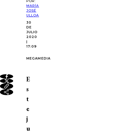
POR:
MARÍA
JOSÉ
ULLOA
30
DE
JULIO
2020
|
17:09
MEGAMEDIA
E
s
t
e
j
u