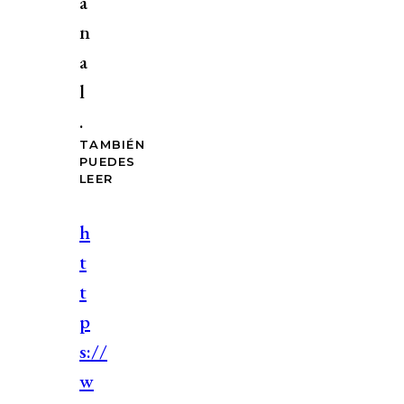
a
n
a
l
.
TAMBIÉN
PUEDES
LEER