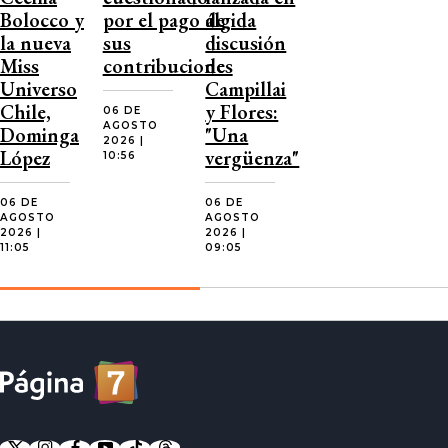
Bolocco y
por el pago de
álgida
la nueva
sus
discusión
Miss
contribuciones
de
Universo
Campillai
Chile,
y Flores:
06 DE
AGOSTO
Dominga
"Una
2026 |
López
vergüenza"
10:56
06 DE
06 DE
AGOSTO
AGOSTO
2026 |
2026 |
11:05
09:05