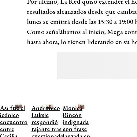
Por último, La Red quiso extender el h
resultados alcanzados desde que cambiaro
lunes se emitirá desde las 15:30 a 19:00 
Como señalábamos al inicio, Mega conti
hasta ahora, lo tienen liderando en su ho
Así fue el
Andrónico
Mónica
icónico
Luksic
Rincón
encuentro
respondió
indignada
entre
tajante tras ser
con frase
Cecilia
cuestionado
lanzada en