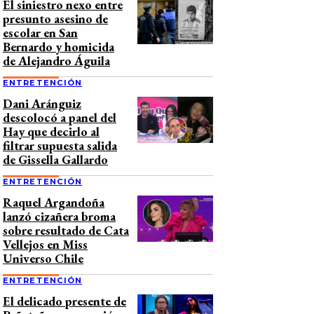
El siniestro nexo entre
presunto asesino de
escolar en San
Bernardo y homicida
de Alejandro Águila
ENTRETENCIÓN
Dani Aránguiz
descolocó a panel del
Hay que decirlo al
filtrar supuesta salida
de Gissella Gallardo
ENTRETENCIÓN
Raquel Argandoña
lanzó cizañera broma
sobre resultado de Cata
Vellejos en Miss
Universo Chile
ENTRETENCIÓN
El delicado presente de