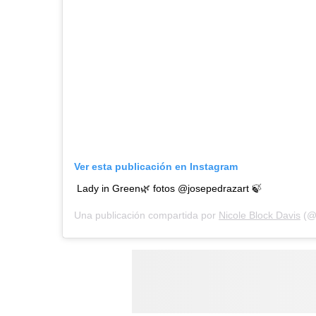
Ver esta publicación en Instagram
Lady in Green🌿 fotos @josepedrazart 🍃
Una publicación compartida por
Nicole Block Davis
(@n