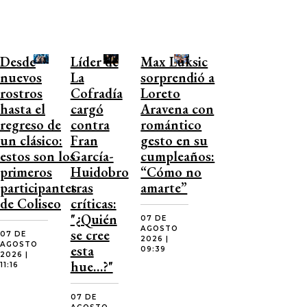
Desde
Líder de
Max Luksic
nuevos
La
sorprendió a
rostros
Cofradía
Loreto
hasta el
cargó
Aravena con
regreso de
contra
romántico
un clásico:
Fran
gesto en su
estos son los
García-
cumpleaños:
primeros
Huidobro
“Cómo no
participantes
tras
amarte”
de Coliseo
críticas:
"¿Quién
07 DE
AGOSTO
se cree
07 DE
2026 |
AGOSTO
esta
09:39
2026 |
hue…?"
11:16
07 DE