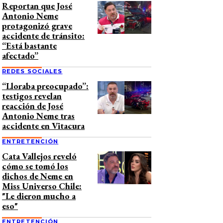
Reportan que José
Antonio Neme
protagonizó grave
accidente de tránsito:
“Está bastante
afectado”
REDES SOCIALES
“Lloraba preocupado”:
testigos revelan
reacción de José
Antonio Neme tras
accidente en Vitacura
ENTRETENCIÓN
Cata Vallejos reveló
cómo se tomó los
dichos de Neme en
Miss Universo Chile:
"Le dieron mucho a
eso"
ENTRETENCIÓN