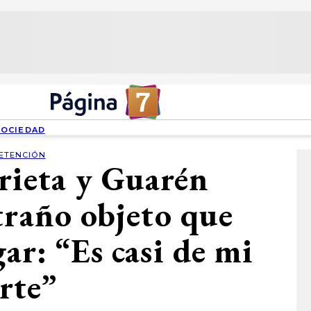
SOCIEDAD
ETENCIÓN
rieta y Guarén
traño objeto que
ar: “Es casi de mi
rte”