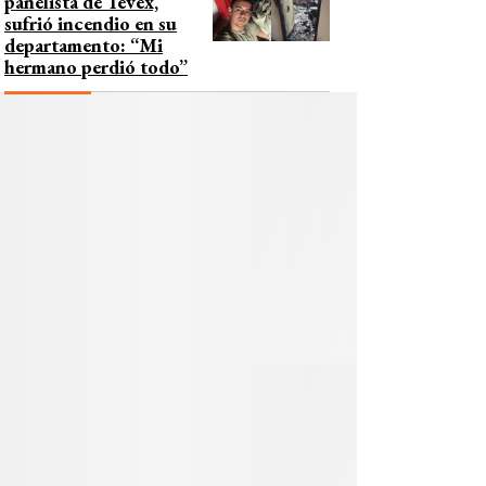
panelista de Tevex,
sufrió incendio en su
departamento: “Mi
hermano perdió todo”