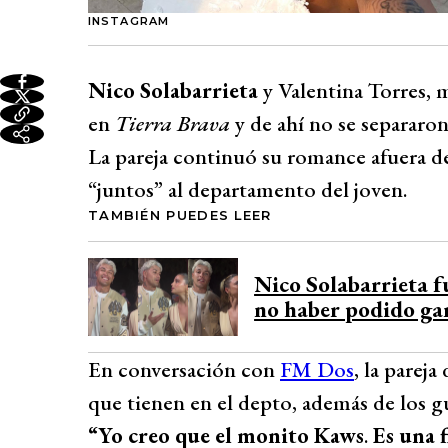
INSTAGRAM
Nico Solabarrieta
y Valentina Torres,
en
Tierra Brava
y de ahí no se separaron
La pareja continuó su romance afuera del
“juntos” al departamento del joven.
TAMBIÉN PUEDES LEER
Nico Solabarrieta f
no haber podido ga
En conversación con
FM Dos
, la parej
que tienen en el depto, además de los 
“Yo creo que el monito Kaws
.
Es una 