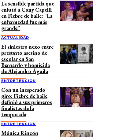
La sensible partida que
enlutó a Cony Capelli
en Fiebre de baile: “La
enfermedad fue más
grande”
ACTUALIDAD
El siniestro nexo entre
presunto asesino de
escolar en San
Bernardo y homicida
de Alejandro Águila
ENTRETENCIÓN
Con un inesperado
giro: Fiebre de baile
definió a sus primeros
finalistas de la
temporada
ENTRETENCIÓN
Mónica Rincón