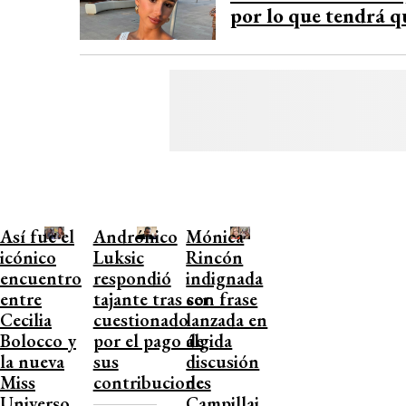
por lo que tendrá q
Así fue el
Andrónico
Mónica
icónico
Luksic
Rincón
encuentro
respondió
indignada
entre
tajante tras ser
con frase
Cecilia
cuestionado
lanzada en
Bolocco y
por el pago de
álgida
la nueva
sus
discusión
Miss
contribuciones
de
Universo
Campillai