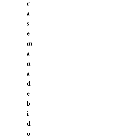
r
a
s
e
m
a
n
a
d
e
b
i
d
o