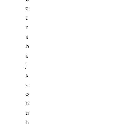
e
t
r
a
b
a
j
a
c
o
n
u
n