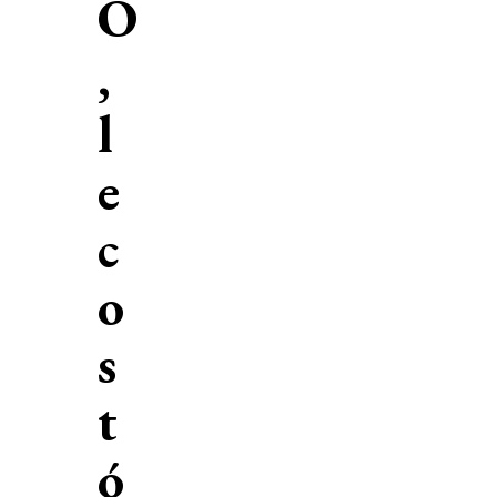
O
,
l
e
c
o
s
t
ó