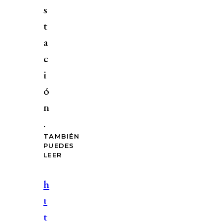
s
t
a
c
i
ó
n
.
TAMBIÉN
PUEDES
LEER