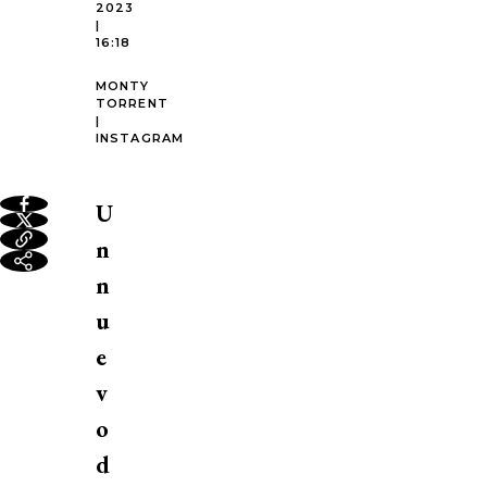
2023
|
16:18
MONTY
TORRENT
|
INSTAGRAM
U
n
n
u
e
v
o
d