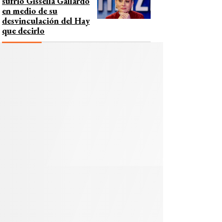
sufrió Gissella Gallardo
en medio de su
desvinculación del Hay
que decirlo