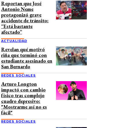
Reportan que José
Antonio Neme
protagonizó grave
accidente de tránsito:
“Está bastante
afectado”
ACTUALIDAD
Revelan qué motivó
riña que terminó con
estudiante asesinado en
San Bernardo
REDES SOCIALES
Arturo Longton
impactó con cambio
físico tras complejo
cuadro depresivo:
"Mostrarme así no es
fácil"
REDES SOCIALES