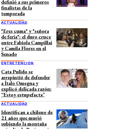
definió a sus primeros
finalistas de la
temporada
ACTUALIDAD
"Eres cuma" y "señora
de feria": el duro cruce
entre Fabiola Campillai
y Camila Flores en el
Senado
ENTRETENCIÓN
Cata Pulido se
arrepintió de defender
a Ítalo Omegna y
explicó delicada razón:
“Estoy estupefacta”
ACTUALIDAD
Identifican a chileno de
21 años que murió
subiendo la montaña