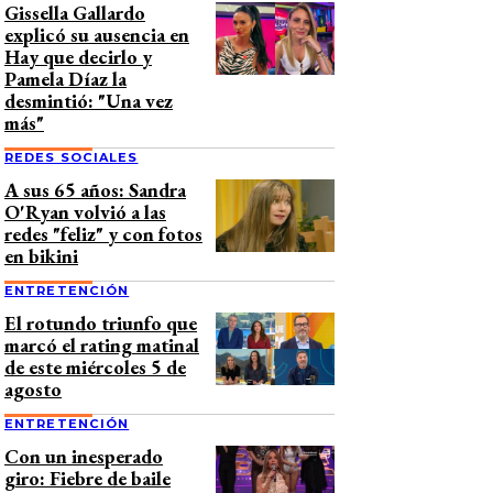
Gissella Gallardo
explicó su ausencia en
Hay que decirlo y
Pamela Díaz la
desmintió: "Una vez
más"
REDES SOCIALES
A sus 65 años: Sandra
O'Ryan volvió a las
redes "feliz" y con fotos
en bikini
ENTRETENCIÓN
El rotundo triunfo que
marcó el rating matinal
de este miércoles 5 de
agosto
ENTRETENCIÓN
Con un inesperado
giro: Fiebre de baile