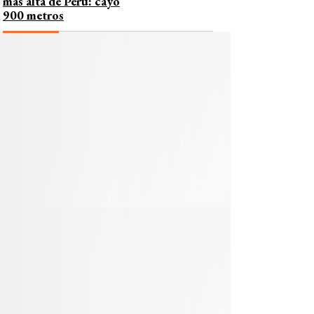
más alta de Perú: cayó
900 metros