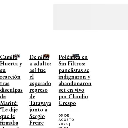
Camilo
De niño
Polémica en
Huerta y
a adulto:
Sin Filtros:
su
así fue
panelistas se
reacción
el
indignaron y
tras
esperado
abandonaron
disculpas
regreso
set en vivo
de
de
por Claudio
Marité:
Tatayaya
Crespo
"Le dije
junto a
que le
Sergio
05 DE
AGOSTO
firmaba
Freire
2026 |