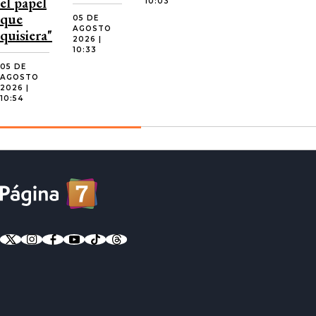
el papel
10:03
que
05 DE
AGOSTO
quisiera"
2026 |
10:33
05 DE
AGOSTO
2026 |
10:54