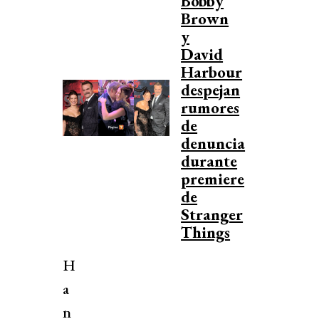
Bobby
Brown
y
David
Harbour
despejan
rumores
de
denuncia
durante
premiere
de
Stranger
Things
H
a
n