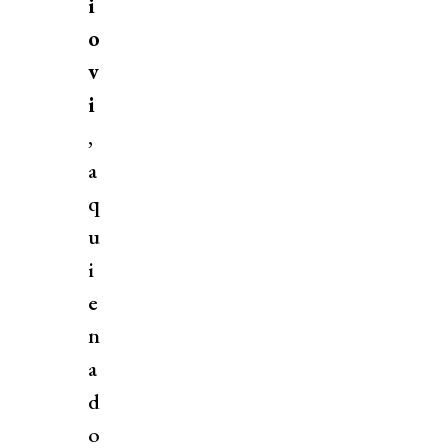
i
o
v
i
,
a
q
u
i
e
n
a
d
o