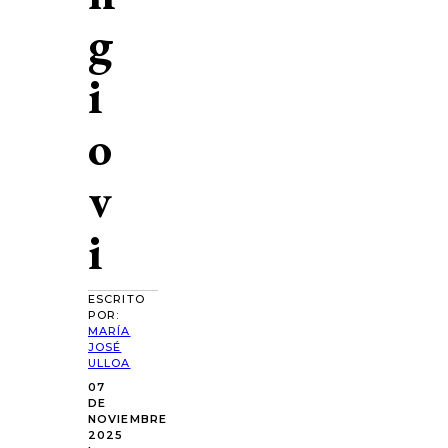
g
i
o
v
i
ESCRITO
POR:
MARÍA
JOSÉ
ULLOA
07
DE
NOVIEMBRE
2025