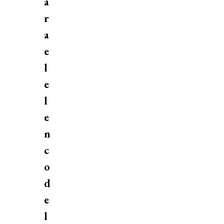
a
r
a
e
l
e
l
e
n
c
o
d
e
l