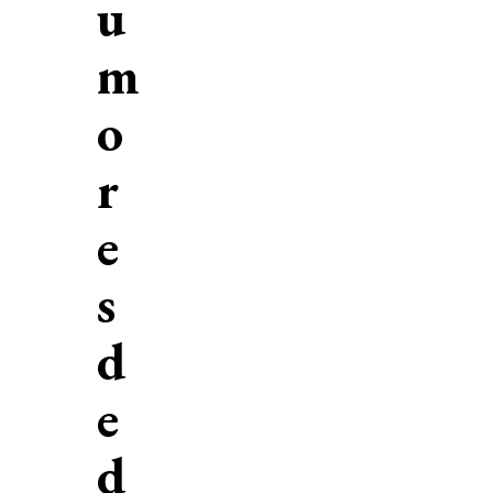
u
m
o
r
e
s
d
e
d