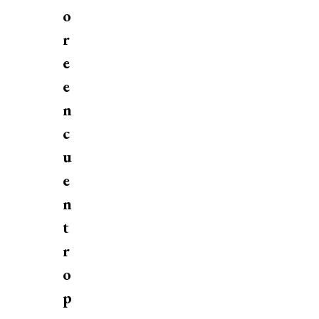
o
r
e
e
n
c
u
e
n
t
r
o
p