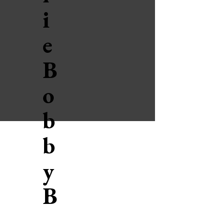
i
e
B
o
b
b
y
B