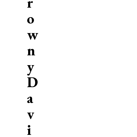
r
o
w
n
y
D
a
v
i