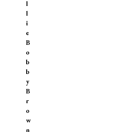
l
l
i
e
B
o
b
b
y
B
r
o
w
n