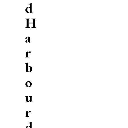
d
H
a
r
b
o
u
r
d