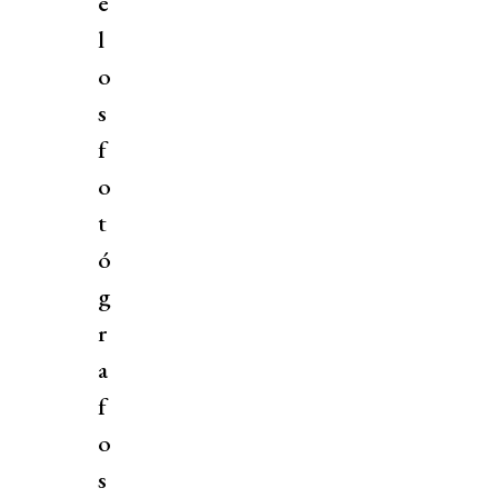
e
l
o
s
f
o
t
ó
g
r
a
f
o
s