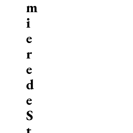
m
i
e
r
e
d
e
S
t