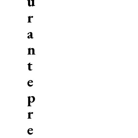
u
r
a
n
t
e
p
r
e