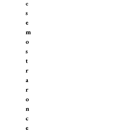
e
s
e
m
o
s
t
r
a
r
o
n
c
e