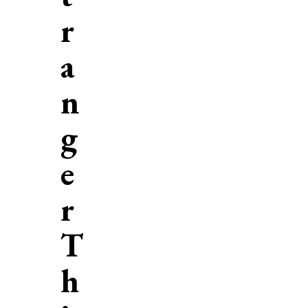
r
a
n
g
e
r
T
h