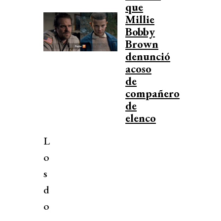
que
Millie
Bobby
Brown
denunció
acoso
de
compañero
de
elenco
L
o
s
d
o