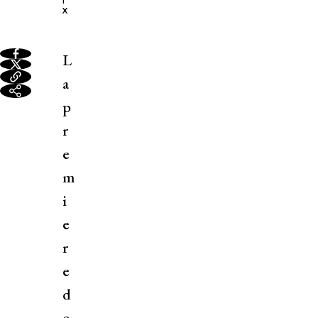
X
L
a
p
r
e
m
i
e
r
e
d
e