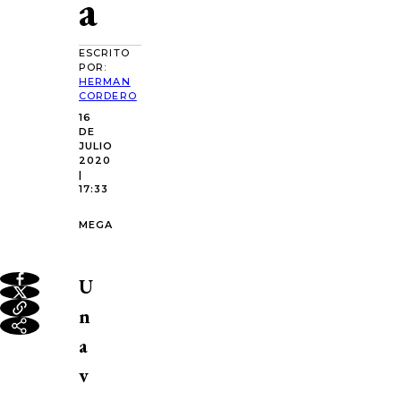
a
ESCRITO
POR:
HERMAN
CORDERO
16
DE
JULIO
2020
|
17:33
MEGA
U
n
a
v