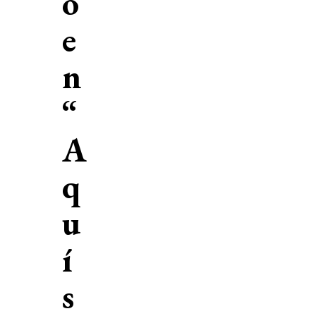
o
e
n
“
A
q
u
í
s