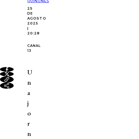
QUIÑONES
25
DE
AGOSTO
2025
|
20:28
CANAL
13
U
n
a
j
o
r
n