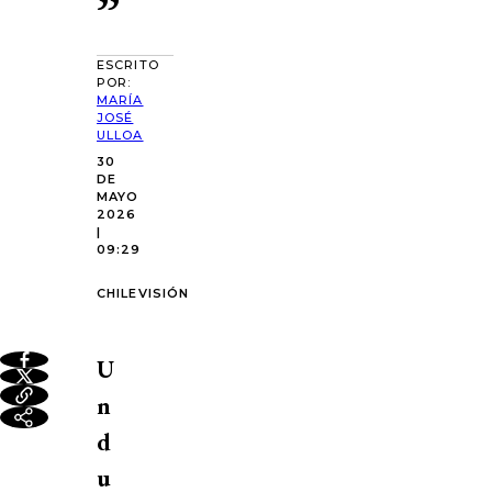
”
ESCRITO
POR:
MARÍA
JOSÉ
ULLOA
30
DE
MAYO
2026
|
09:29
CHILEVISIÓN
U
n
d
u