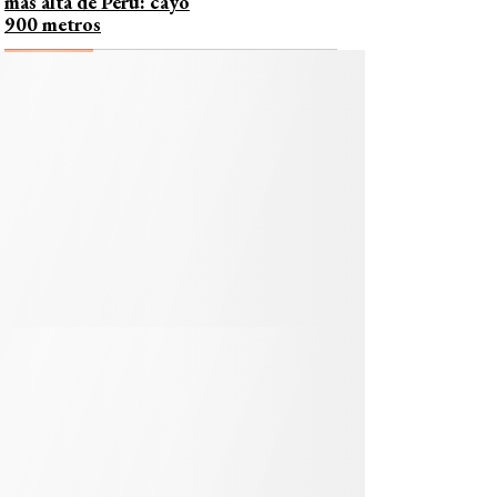
más alta de Perú: cayó
900 metros