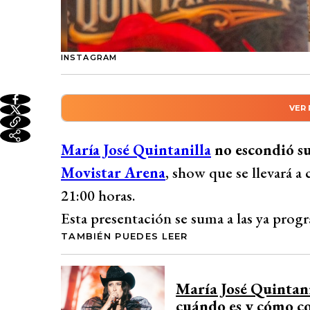
INSTAGRAM
VER
Resumen automático genera
María José Quintanilla anunció con emoci
María José Quintanilla
no escondió su
programado para el 20 de octubre, sumánd
Movistar Arena
, show que se llevará a
mismo mes, tras el exitoso lanzamiento d
21:00 horas.
relató cómo surgió la idea de esta nueva f
Esta presentación se suma a las ya prog
seguidores. Además, reveló la reacción de
TAMBIÉN PUEDES LEER
en este logro musical. Quintanilla hizo un
recinto. Las entradas estarán disponibles a
María José Quintani
Desarrollado por 
cuándo es y cómo c