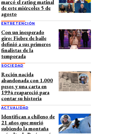
marcó el rating matinal
de este miércoles 5 de
agosto
ENTRETENCIÓN
Con un inesperado
giro: Fiebre de baile
definió a sus primeros
finalistas de la
temporada
SOCIEDAD
Recién nacida
abandonada con 1.000
pesos y una carta en
1994 reapareció para
contar su historia
ACTUALIDAD
Identifican a chileno de
21 años que murió
subiendo la montaña