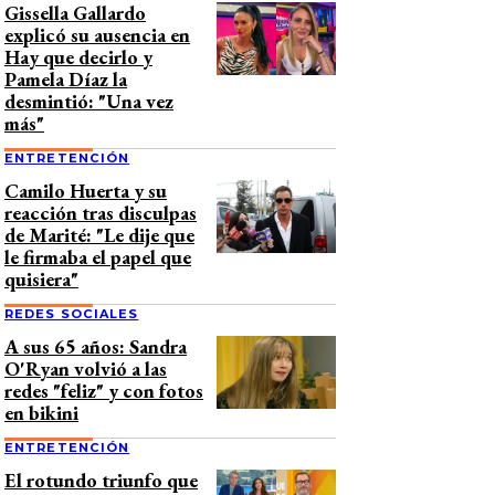
Gissella Gallardo
explicó su ausencia en
Hay que decirlo y
Pamela Díaz la
desmintió: "Una vez
más"
ENTRETENCIÓN
Camilo Huerta y su
reacción tras disculpas
de Marité: "Le dije que
le firmaba el papel que
quisiera"
REDES SOCIALES
A sus 65 años: Sandra
O'Ryan volvió a las
redes "feliz" y con fotos
en bikini
ENTRETENCIÓN
El rotundo triunfo que