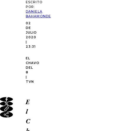
ESCRITO
POR:
DANIELA
BAHAMONDE
02
DE
JULIO
2020
|
23:31
EL
CHAVO
DEL
8
|
TVN
E
l
C
h