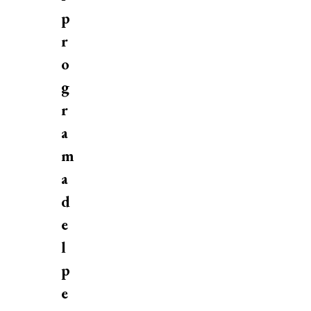
p
r
o
g
r
a
m
a
d
e
l
p
e