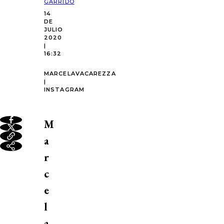
GARRIDO
14
DE
JULIO
2020
|
16:32
MARCELAVACAREZZA
|
INSTAGRAM
M
a
r
c
e
l
a